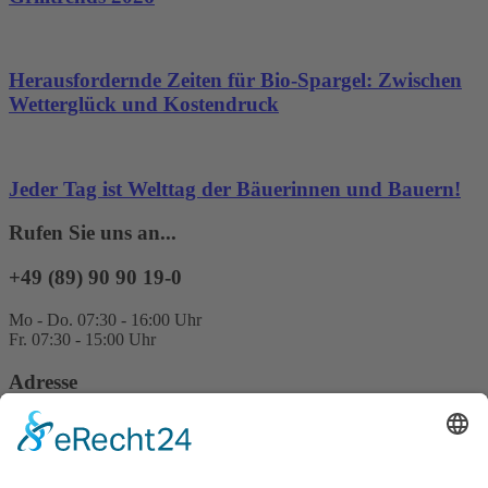
Herausfordernde Zeiten für Bio-Spargel: Zwischen
Wetterglück und Kostendruck
Jeder Tag ist Welttag der Bäuerinnen und Bauern!
Rufen Sie uns an...
+49 (89) 90 90 19-0
Mo - Do. 07:30 - 16:00 Uhr
Fr. 07:30 - 15:00 Uhr
Adresse
EPOS Bio Partner Süd GmbH
Gewerbestraße 12
85652 Pliening / Landsham
Deutschland