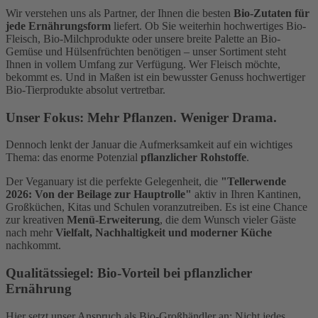
Wir verstehen uns als Partner, der Ihnen die besten
Bio-Zutaten für
jede Ernährungsform
liefert. Ob Sie weiterhin hochwertiges Bio-
Fleisch, Bio-Milchprodukte oder unsere breite Palette an Bio-
Gemüse und Hülsenfrüchten benötigen – unser Sortiment steht
Ihnen in vollem Umfang zur Verfügung. Wer Fleisch möchte,
bekommt es. Und in Maßen ist ein bewusster Genuss hochwertiger
Bio-Tierprodukte absolut vertretbar.
Unser Fokus: Mehr Pflanzen. Weniger Drama.
Dennoch lenkt der Januar die Aufmerksamkeit auf ein wichtiges
Thema: das enorme Potenzial
pflanzlicher Rohstoffe
.
Der Veganuary ist die perfekte Gelegenheit, die
"Tellerwende
2026: Von der Beilage zur Hauptrolle"
aktiv in Ihren Kantinen,
Großküchen, Kitas und Schulen voranzutreiben. Es ist eine Chance
zur kreativen
Menü-Erweiterung
, die dem Wunsch vieler Gäste
nach mehr
Vielfalt, Nachhaltigkeit und moderner Küche
nachkommt.
Qualitätssiegel: Bio-Vorteil bei pflanzlicher
Ernährung
Hier setzt unser Anspruch als Bio-Großhändler an: Nicht jedes