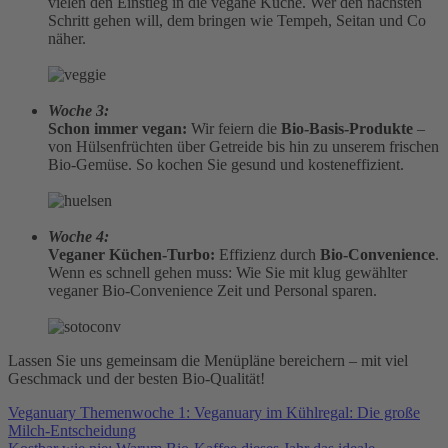
vielen den Einstieg in die vegane Küche. Wer den nächsten
Schritt gehen will, dem bringen wie Tempeh, Seitan und Co
näher.
Woche 3:
Schon immer vegan:
Wir feiern die
Bio-Basis-Produkte
–
von Hülsenfrüchten über Getreide bis hin zu unserem frischen
Bio-Gemüse. So kochen Sie gesund und kosteneffizient.
Woche 4:
Veganer Küchen-Turbo:
Effizienz durch
Bio-Convenience
.
Wenn es schnell gehen muss: Wie Sie mit klug gewählter
veganer Bio-Convenience Zeit und Personal sparen.
Lassen Sie uns gemeinsam die Menüpläne bereichern – mit viel
Geschmack und der besten Bio-Qualität!
Veganuary Themenwoche 1: Veganuary im Kühlregal: Die große
Milch-Entscheidung